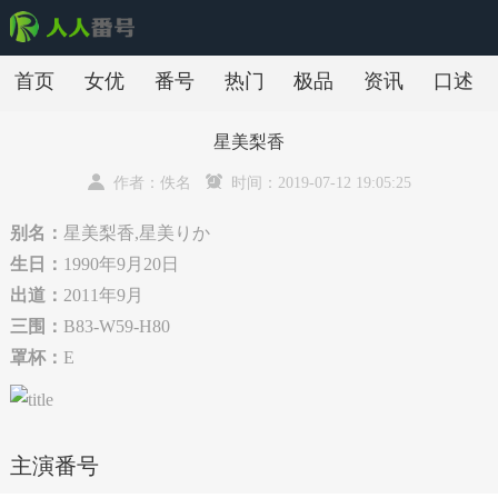
首页
女优
番号
热门
极品
资讯
口述
星美梨香
作者：佚名
时间：2019-07-12 19:05:25
别名：
星美梨香,星美りか
生日：
1990年9月20日
出道：
2011年9月
三围：
B83-W59-H80
罩杯：
E
主演番号