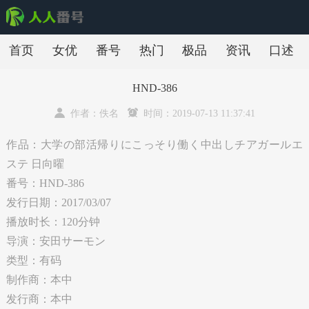
首页
女优
番号
热门
极品
资讯
口述
HND-386
作者：佚名
时间：2019-07-13 11:37:41
作品：大学の部活帰りにこっそり働く中出しチアガールエ
ステ 日向曜
番号：HND-386
发行日期：2017/03/07
播放时长：120分钟
导演：安田サーモン
类型：有码
制作商：本中
发行商：本中