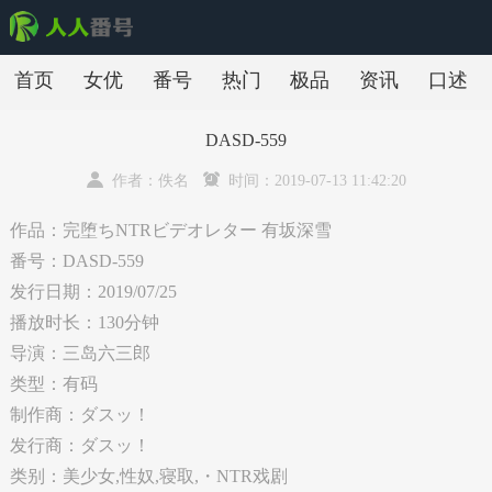
首页
女优
番号
热门
极品
资讯
口述
DASD-559
作者：佚名
时间：2019-07-13 11:42:20
作品：完堕ちNTRビデオレター 有坂深雪
番号：DASD-559
发行日期：2019/07/25
播放时长：130分钟
导演：三岛六三郎
类型：有码
制作商：ダスッ！
发行商：ダスッ！
类别：美少女,性奴,寝取,・NTR戏剧